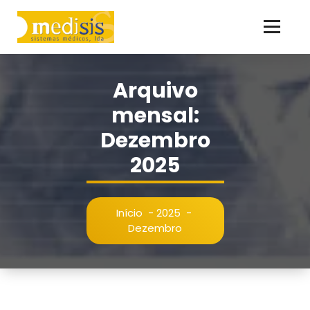
Saltar
para
o
ao serviço da Saúde desde 1986
conteúdo
Arquivo
mensal:
Dezembro
2025
Início
-
2025
-
Dezembro