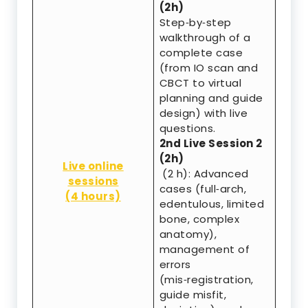
(2h)
Step‑by‑step
walkthrough of a
complete case
(from IO scan and
CBCT to virtual
planning and guide
design) with live
questions.
2nd Live Session 2
(2h)
Live online
(2 h): Advanced
sessions
cases (full‑arch,
(4 hours)
edentulous, limited
bone, complex
anatomy),
management of
errors
(mis‑registration,
guide misfit,