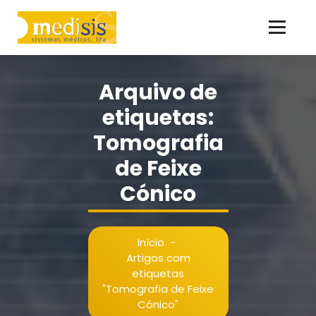
Saltar
para
o
ao serviço da Saúde desde 1986
conteúdo
Arquivo de
etiquetas:
Tomografia
de Feixe
Cónico
Início
-
Artigos com
etiquetas
"Tomografia de Feixe
Cónico"