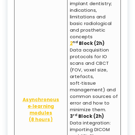
implant dentistry;
indications,
limitations and
basic radiological
and prosthetic
concepts
nd
2
Block (2h)
Data acquisition
protocols for IO
scans and CBCT
(FOV, voxel size,
artefacts,
soft‑tissue
management) and
common sources of
Asynchronous
error and how to
e‑learning
minimize them.
modules
rd
3
Block (2h)
(8 hours)
Data integration:
importing DICOM