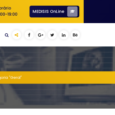
orário
MEDISIS OnLine
:00-19:00
oria "Geral"