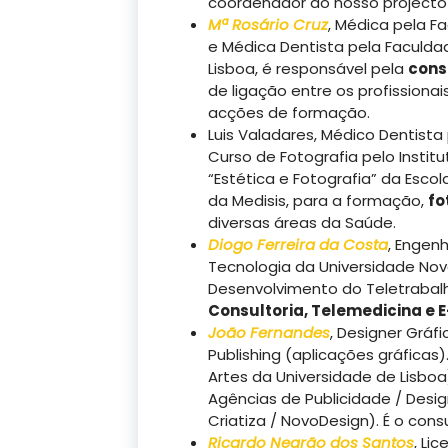
coordenador do nosso project
Mª Rosário Cruz
, Médica pela F
e Médica Dentista pela Faculda
Lisboa, é responsável pela
consu
de ligação entre os profissiona
acções de formação.
Luis Valadares, Médico Dentista 
Curso de Fotografia pelo Instit
“Estética e Fotografia” da Esco
da Medisis, para a formação,
fo
diversas áreas da Saúde.
Diogo Ferreira da Costa
, Engen
Tecnologia da Universidade Nov
Desenvolvimento do Teletrabal
Consultoria, Telemedicina e E
João Fernandes
, Designer Gráf
Publishing (aplicações gráficas
Artes da Universidade de Lisboa)
Agências de Publicidade / Desig
Criatiza / NovoDesign). É o con
Ricardo Negrão dos Santos
, Li