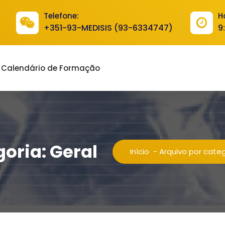
Telefone:
H
+351-93-MEDISIS (93-6334747)
9
Calendário de Formação
oria: Geral
Início
-
Arquivo por categ