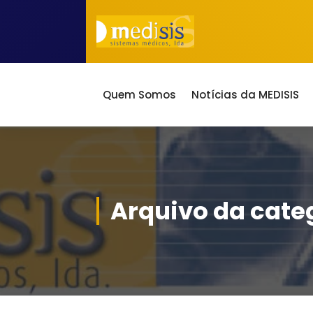
Saltar
para
o
conteúdo
ao serviço da Saúde desde 1986
Quem Somos
Notícias da MEDISIS
Arquivo da categ