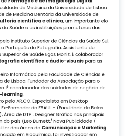
o de
Formação e de Imagiologia Digital
.
aculdade de Medicina da Universidade de Lisboa
de de Medicina Dentária da Universidade de
ltoria científica e clínica
, um importante elo
is da Saúde e as instituições promotoras das
pelo Instituto Superior de Ciências da Saúde Sul.
uto Português de Fotografia. Assistente de
la Superior de Saúde Egas Moniz. É colaborador
tografia científica e áudio-visuais
para as
heiro Informático pela Faculdade de Ciências e
a de Lisboa. Fundador da Associação para o
ho. É coordenador das unidades de negócio de
-learning
.
ico pelo AR.CO. Especialista em Desktop
). Ex-Formador da FBAUL – (Faculdade de Belas
, Área de DTP . Designer Gráfico nas principais
n do país (Leo Burnett/ Nova Publicidade /
sultor das áreas de
Comunicação e Marketing
.
cenciado em Bioquímica, foi investigador em