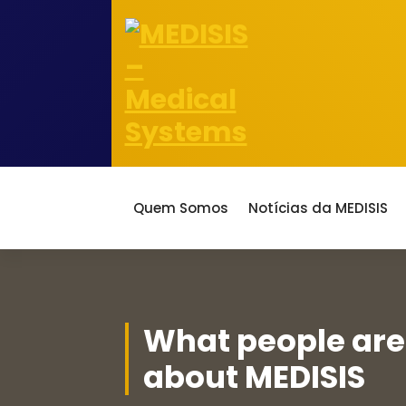
Saltar
para
o
conteúdo
ao serviço da Saúde desde 1986
Quem Somos
Notícias da MEDISIS
What people are
about MEDISIS