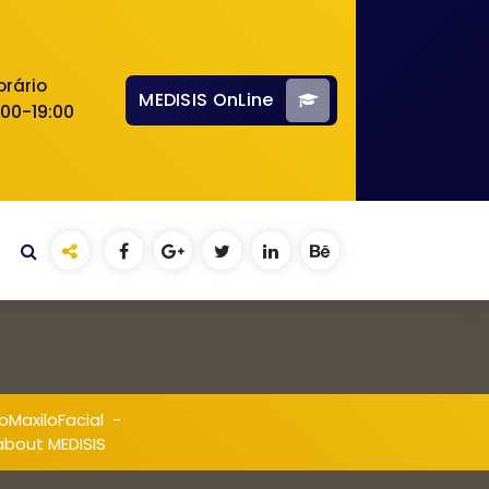
orário
MEDISIS OnLine
:00-19:00
oMaxiloFacial
-
about MEDISIS