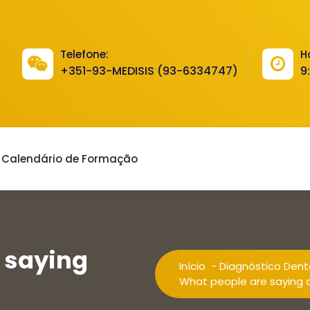
Telefone:
H
+351-93-MEDISIS (93-6334747)
9
Calendário de Formação
 saying
Início
-
Diagnóstico Dent
What people are saying 