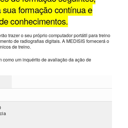
a sua formação contínua e
 de conhecimentos.
o trazer o seu próprio computador portátil para treino
mento de radiografias digitais. A MEDISIS fornecerá o
icos de treino.
em como um inquérito de avaliação da ação de
D
cia