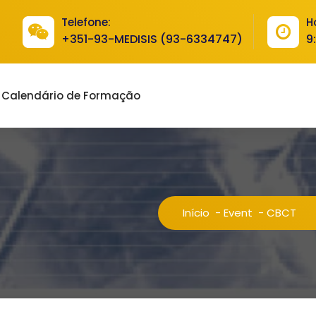
Telefone:
H
+351-93-MEDISIS (93-6334747)
9
Calendário de Formação
Início
-
Event
-
CBCT