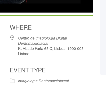
WHERE
Centro de Imagiologia Digital
Dentomaxilofacial
R. Abade Faria 65 C, Lisboa, 1900-005
Lisboa
lendar
iCalendar
Office 365
EVENT TYPE
Imagiologia Dentomaxilofacial