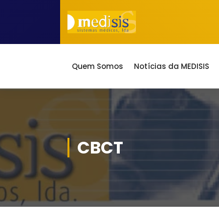
Saltar
para
o
conteúdo
ao serviço da Saúde desde 1986
Quem Somos
Notícias da MEDISIS
CBCT