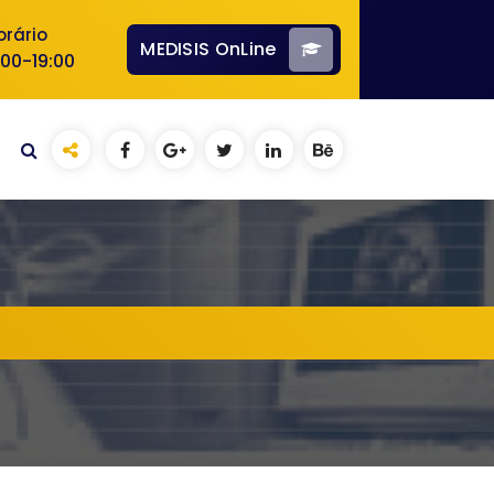
orário
MEDISIS OnLine
:00-19:00